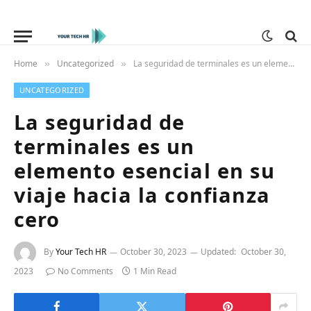
Home
Uncategorized
La seguridad de terminales es un elemento esencial en su viaje hacia la confianza cero
»
»
UNCATEGORIZED
La seguridad de
terminales es un
elemento esencial en su
viaje hacia la confianza
cero
By
Your Tech HR
October 30, 2023
Updated:
October 30,
2023
No Comments
1 Min Read